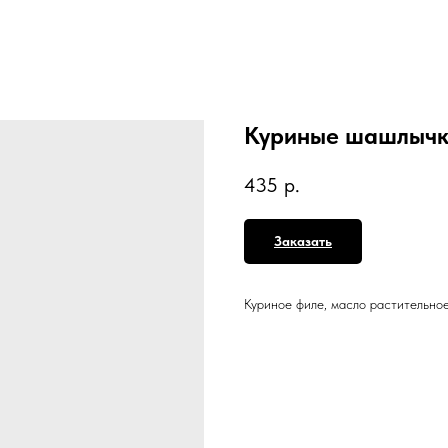
Куриные шашлыч
435
р.
Заказать
Куриное филе, масло растительное