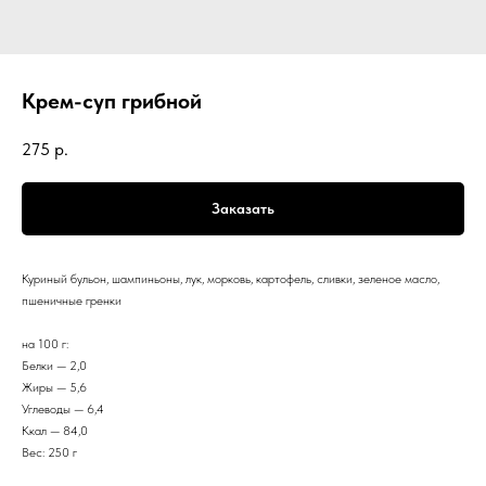
Крем-суп грибной
275
р.
Заказать
Куриный бульон, шампиньоны, лук, морковь, картофель, сливки, зеленое масло,
пшеничные гренки
на 100 г:
Белки — 2,0
Жиры — 5,6
Углеводы — 6,4
Ккал — 84,0
Вес: 250 г