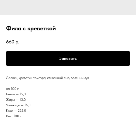
Фила с креветкой
660
р.
Заказать
Лосось, креветки темпура, сливочный сыр, зеленый лук
на 100 г:
Белки — 15,0
Жиры — 13,0
Углеводы — 16,0
Ккал — 225,0
Вес: 180 г