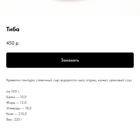
Тиба
450
р.
Заказать
Креветки темпура, сливочный сыр, водоросли чука, огурец, кунжут, ореховый соус
на 100 г:
Белки — 10,0
Жиры — 12,0
Углеводы — 18,0
Ккал — 210,0
Вес: 220 г