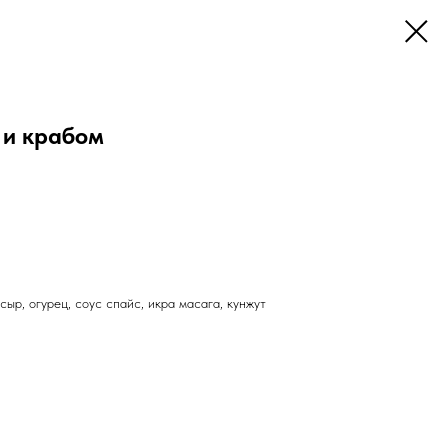
 и крабом
сыр, огурец, соус спайс, икра масага, кунжут