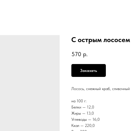
С острым лососем
570
р.
Заказать
Лосось, снежный краб, сливочный 
на 100 г:
Белки — 12,0
Жиры — 13,0
Углеводы — 16,0
Ккал — 220,0