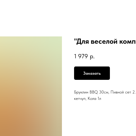
"Для веселой ком
1 979
р.
Заказать
Бруклин BBQ 30см, Пивной сет 2.
кетчуп, Кола 1л