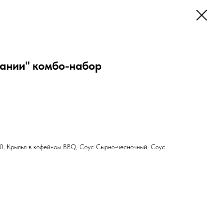
пании" комбо-набор
0, Крылья в кофейном BBQ, Соус Сырно-чесночный, Соус