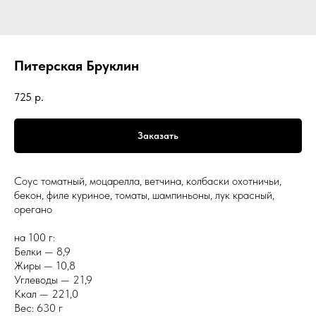
Питерская Бруклин
725
р.
Заказать
Соус томатный, моцарелла, ветчина, колбаски охотничьи,
бекон, филе куриное, томаты, шампиньоны, лук красный,
орегано
на 100 г:
Белки — 8,9
Жиры — 10,8
Углеводы — 21,9
Ккал — 221,0
Вес: 630 г