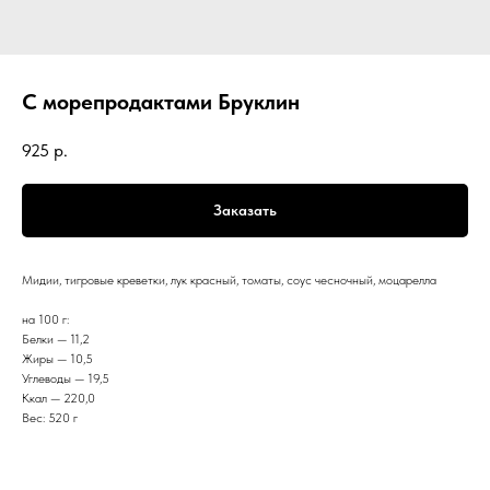
С морепродактами Бруклин
925
р.
Заказать
Мидии, тигровые креветки, лук красный, томаты, соус чесночный, моцарелла
на 100 г:
Белки — 11,2
Жиры — 10,5
Углеводы — 19,5
Ккал — 220,0
Вес: 520 г